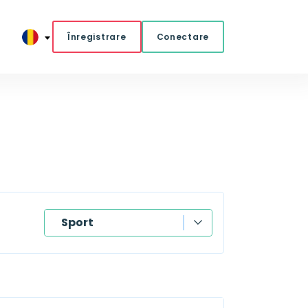
Înregistrare
Conectare
Sport
Timp
Sport