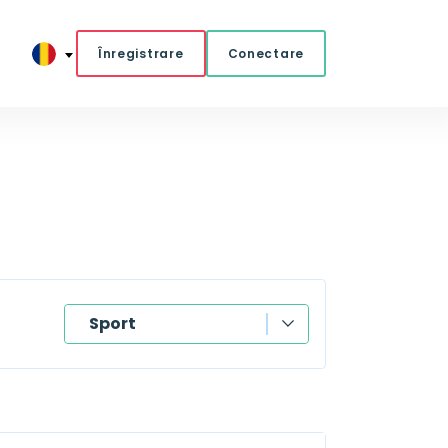
Înregistrare
Conectare
Sport
Timp
Sport