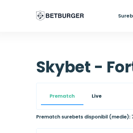
Sureb
Skybet - Fo
Prematch
Live
Prematch surebets disponibil (medie): 