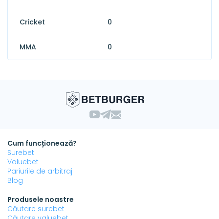
Cricket
0
MMA
0
Cum funcționează?
Surebet
Valuebet
Pariurile de arbitraj
Blog
Produsele noastre
Căutare surebet
Căutare valuebet