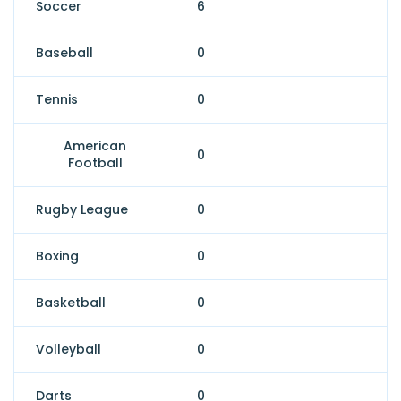
Soccer
6
Baseball
0
Tennis
0
American
0
Football
Rugby League
0
Boxing
0
Basketball
0
Volleyball
0
Darts
0