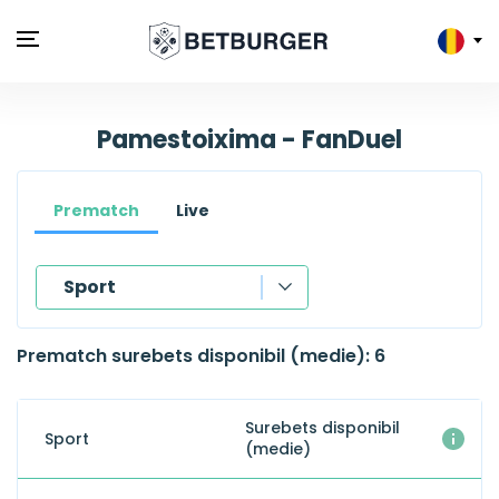
Pamestoixima - FanDuel
Prematch
Live
Sport
Timp
Prematch surebets disponibil (medie): 6
Sport
Surebets disponibil
Sport
(medie)