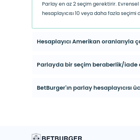
Parlay en az 2 seçim gerektirir. Evrens
hesaplayıcısı 10 veya daha fazla seçimi 
Hesaplayıcı Amerikan oranlarıyla ça
Parlayda bir seçim beraberlik/iade 
BetBurger'ın parlay hesaplayıcısı üc