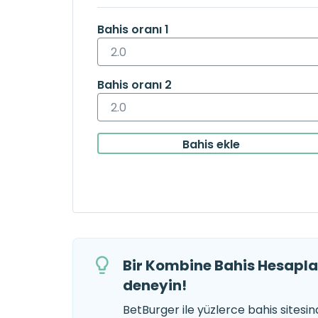
Bahis oranı 1
Bahis oranı 2
Bahis ekle
Bir Kombine Bahis Hesaplay
deneyin!
BetBurger ile yüzlerce bahis sitesin