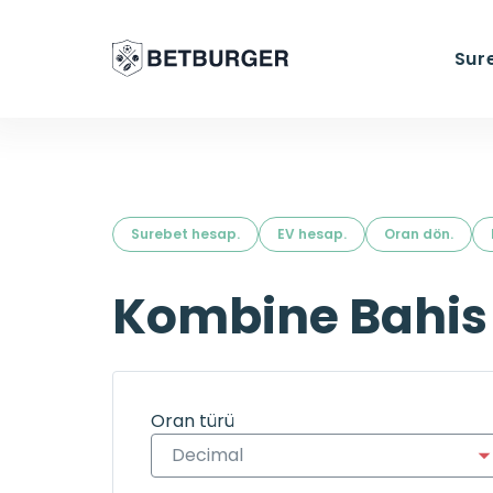
Sur
Surebet hesap.
EV hesap.
Oran dön.
Kombine Bahis
Oran türü