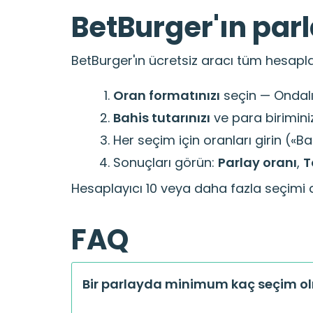
BetBurger'ın parl
BetBurger'ın ücretsiz aracı tüm hesapla
Oran formatınızı
seçin — Ondalı
Bahis tutarınızı
ve para biriminiz
Her seçim için oranları girin («B
Sonuçları görün:
Parlay oranı
,
T
Hesaplayıcı 10 veya daha fazla seçimi 
FAQ
Bir parlayda minimum kaç seçim ol