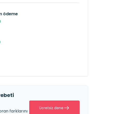
m ödeme
0
0
rebeti
Ücretsiz dene
oran farklarını