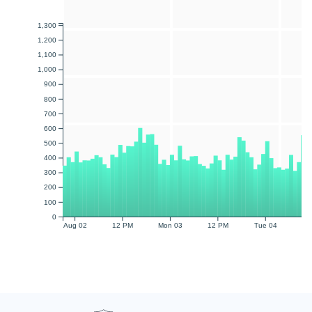
1,300
1,200
1,100
1,000
900
800
700
600
500
400
300
200
100
0
Aug 02
12 PM
Mon 03
12 PM
Tue 04
12