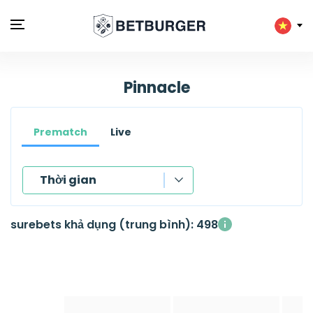
Pinnacle
Prematch
Live
Thời gian
Nhà cái
surebets khả dụng (trung bình): 498
Thời gian
Môn thể thao