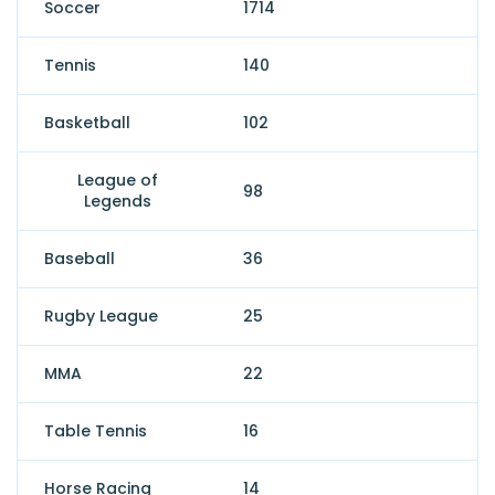
Soccer
1714
Tennis
140
Basketball
102
League of
98
Legends
Baseball
36
Rugby League
25
MMA
22
Table Tennis
16
Horse Racing
14