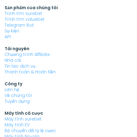
Sản phẩm của chúng tôi
Trình tìm surebet
Trình tìm valuebet
Telegram Bot
Sự kiện
API
Tài nguyên
Chương trình Affiliate
Nhà cái
Tin tức dịch vụ
Thanh toán & Hoàn tiền
Công ty
Liên hệ
Về chúng tôi
Tuyển dụng
Máy tính cá cược
Máy tính surebet
Máy tính EV
Bộ chuyển đổi tỷ lệ cược
Máy tính No-Vig