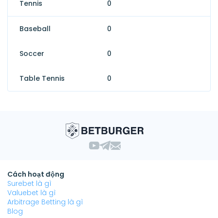
Tennis
0
Baseball
0
Soccer
0
Table Tennis
0
Cách hoạt động
Surebet là gì
Valuebet là gì
Arbitrage Betting là gì
Blog