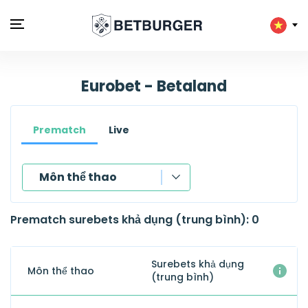
Eurobet - Betaland
Prematch
Live
Môn thể thao
Thời gian
Prematch surebets khả dụng (trung bình): 0
Môn thể thao
Surebets khả dụng
Môn thể thao
(trung bình)