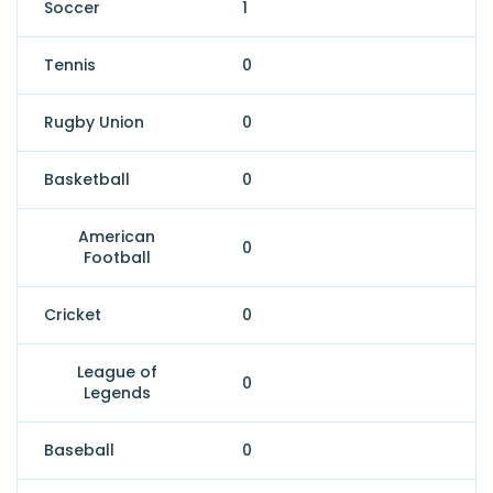
Soccer
1
Tennis
0
Rugby Union
0
Basketball
0
American
0
Football
Cricket
0
League of
0
Legends
Baseball
0