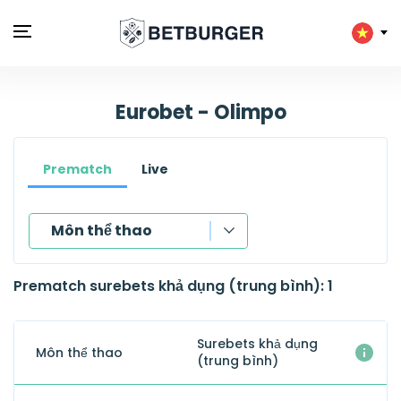
Eurobet - Olimpo
Prematch
Live
Môn thể thao
Thời gian
Prematch surebets khả dụng (trung bình): 1
Môn thể thao
Surebets khả dụng
Môn thể thao
(trung bình)