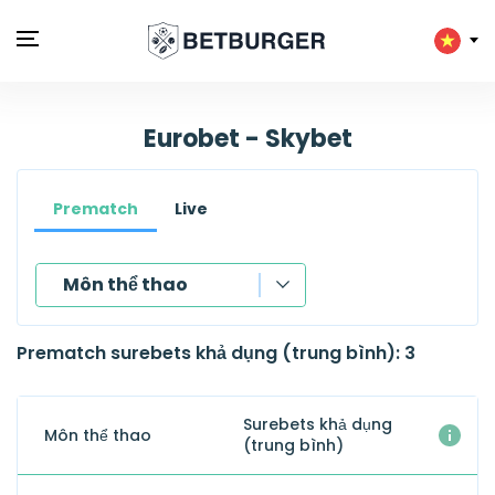
Eurobet - Skybet
Prematch
Live
Môn thể thao
Thời gian
Prematch surebets khả dụng (trung bình): 3
Môn thể thao
Surebets khả dụng
Môn thể thao
(trung bình)