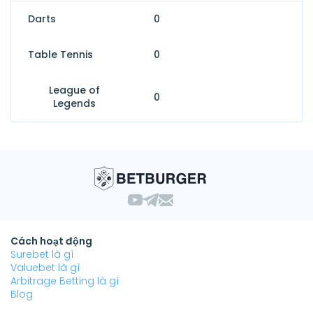
Darts
0
Table Tennis
0
League of
0
Legends
Cách hoạt động
Surebet là gì
Valuebet là gì
Arbitrage Betting là gì
Blog