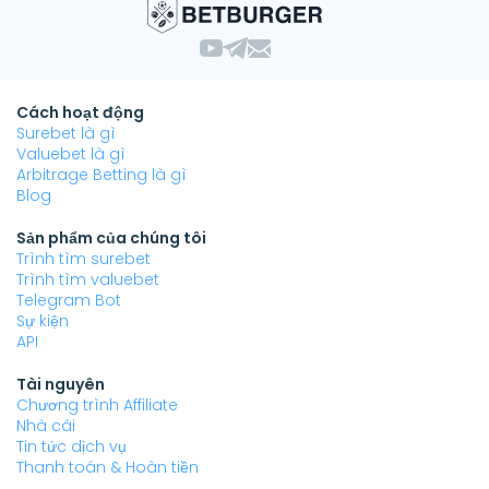
Cách hoạt động
Surebet là gì
Valuebet là gì
Arbitrage Betting là gì
Blog
Sản phẩm của chúng tôi
Trình tìm surebet
Trình tìm valuebet
Telegram Bot
Sự kiện
API
Tài nguyên
Chương trình Affiliate
Nhà cái
Tin tức dịch vụ
Thanh toán & Hoàn tiền