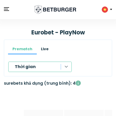
Eurobet - PlayNow
Prematch
Live
Thời gian
Thời gian
surebets khả dụng (trung bình): 4
Môn thể thao