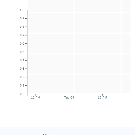
1.0
0.9
0.8
0.7
0.6
0.5
0.4
0.3
0.2
0.1
0.0
12 PM
Tue 04
12 PM
We