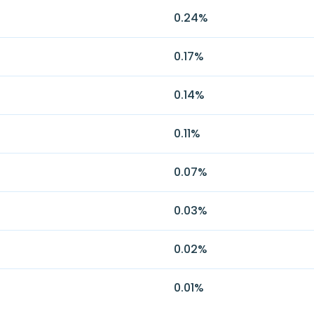
0.24
%
0.17
%
0.14
%
0.11
%
0.07
%
0.03
%
0.02
%
0.01
%