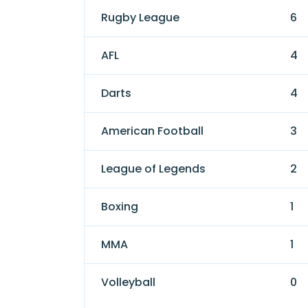
Rugby League
6
AFL
4
Darts
4
American Football
3
League of Legends
2
Boxing
1
MMA
1
Volleyball
0