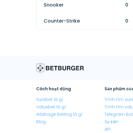
Snooker
0
Counter-Strike
0
Cách hoạt động
Sản phẩm của
Surebet là gì
Trình tìm sur
Valuebet là gì
Trình tìm val
Arbitrage Betting là gì
Telegram Bot
Blog
Sự kiện
API