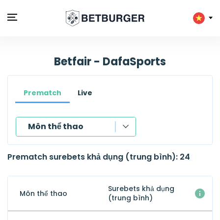
Betfair - DafaSports
Prematch
Live
Môn thể thao
Thời gian
Prematch surebets khả dụng (trung bình): 24
Môn thể thao
Surebets khả dụng
Môn thể thao
(trung bình)