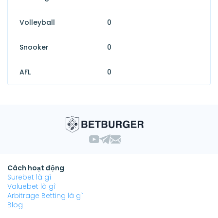
Volleyball
0
Snooker
0
AFL
0
Cách hoạt động
Surebet là gì
Valuebet là gì
Arbitrage Betting là gì
Blog