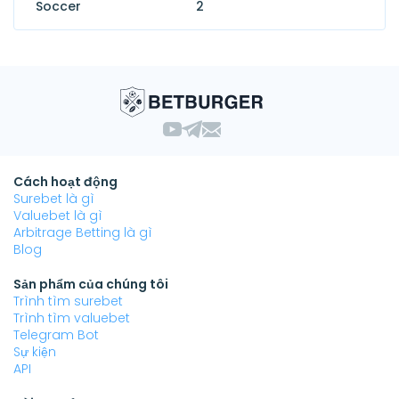
Soccer
2
Cách hoạt động
Surebet là gì
Valuebet là gì
Arbitrage Betting là gì
Blog
Sản phẩm của chúng tôi
Trình tìm surebet
Trình tìm valuebet
Telegram Bot
Sự kiện
API