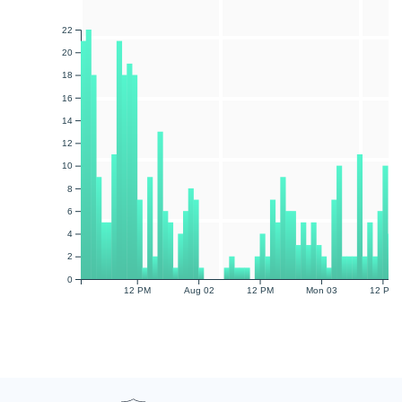
22
20
18
16
14
12
10
8
6
4
2
0
12 PM
Aug 02
12 PM
Mon 03
12 PM