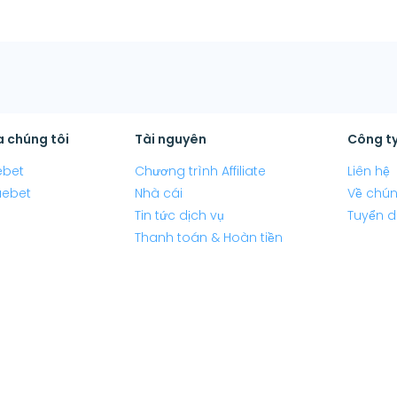
 chúng tôi
Tài nguyên
Công t
ebet
Chương trình Affiliate
Liên hệ
uebet
Nhà cái
Về chún
Tin tức dịch vụ
Tuyển 
Thanh toán & Hoàn tiền
Chính sách quyền riêng tư
Điều khoản sử dụng
Privacy Setti