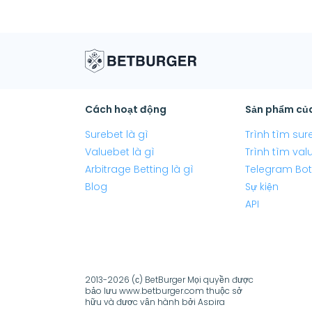
Cách hoạt động
Sản phẩm của
Surebet là gì
Trình tìm sur
Valuebet là gì
Trình tìm val
Arbitrage Betting là gì
Telegram Bot
Blog
Sự kiện
API
2013-2026 (с) BetBurger Mọi quyền được
bảo lưu
www.betburger.com thuộc sở
hữu và được vận hành bởi Aspira