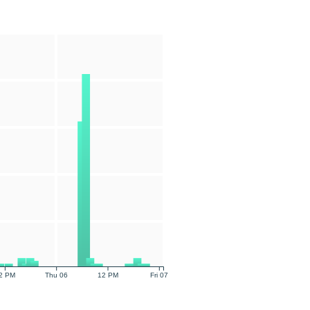
2 PM
Thu 06
12 PM
Fri 07