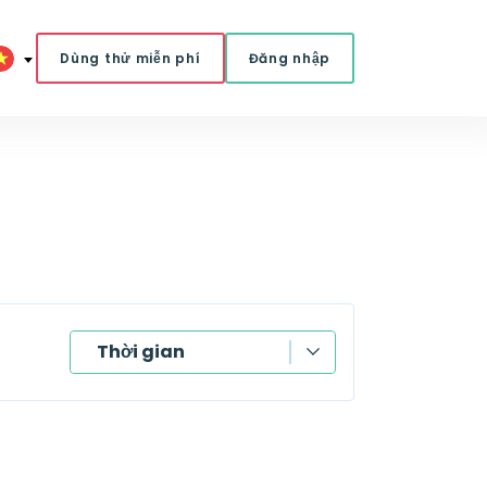
Dùng thử miễn phí
Đăng nhập
Thời gian
Thời gian
Môn thể thao