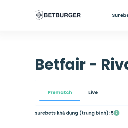
Sureb
Betfair - Riv
Prematch
Live
surebets khả dụng (trung bình): 5