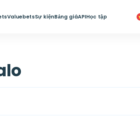
ets
Valuebets
Sự kiện
Bảng giá
API
Học tập
alo