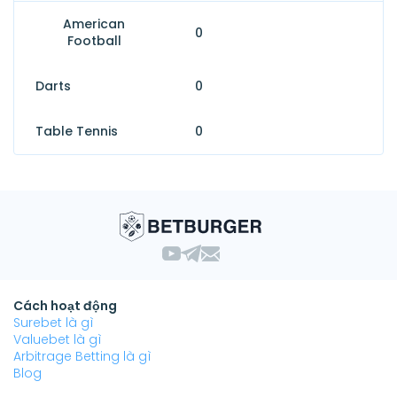
American
0
Football
Darts
0
Table Tennis
0
Cách hoạt động
Surebet là gì
Valuebet là gì
Arbitrage Betting là gì
Blog