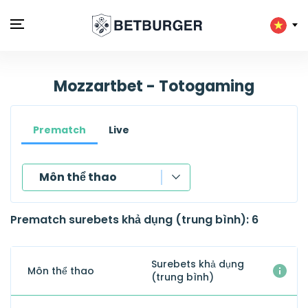
Mozzartbet - Totogaming
Prematch
Live
Môn thể thao
Thời gian
Prematch surebets khả dụng (trung bình): 6
Môn thể thao
Surebets khả dụng
Môn thể thao
(trung bình)