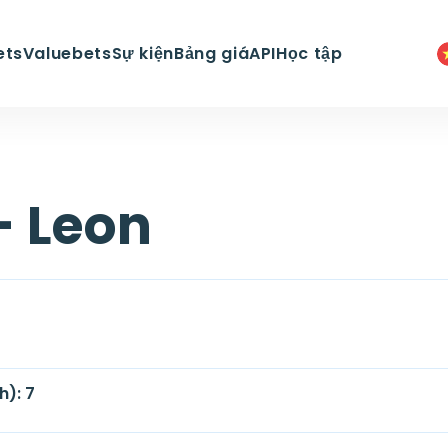
ets
Valuebets
Sự kiện
Bảng giá
API
Học tập
- Leon
h): 7