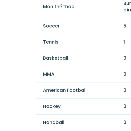
Sur
Môn thể thao
bìn
Soccer
5
Tennis
1
Basketball
0
MMA
0
American Football
0
Hockey
0
Handball
0