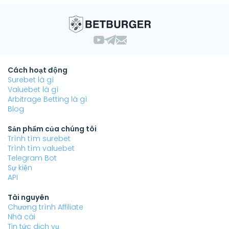
Cách hoạt động
Surebet là gì
Valuebet là gì
Arbitrage Betting là gì
Blog
Sản phẩm của chúng tôi
Trình tìm surebet
Trình tìm valuebet
Telegram Bot
Sự kiện
API
Tài nguyên
Chương trình Affiliate
Nhà cái
Tin tức dịch vụ