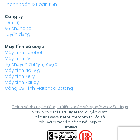
Thanh toán & Hoàn tiền
Công ty
Liên hệ
Về chúng tôi
Tuyển dụng
Máy tính cá cược
Máy tính surebet
Máy tính EV
Bộ chuyển đổi tỷ lệ cược
Máy tính No-Vig
Máy tính Kelly
Máy tính Parlay
Công Cụ Tính Matched Betting
Chính sách quyền riêng tư
Điều khoản sử dụng
Privacy Settings
2013-2026 (с) BetBurger Mọi quyền được
bảo lưu
www.betburger.com thuộc sở
hữu và được vận hành bởi Aspira
Limited