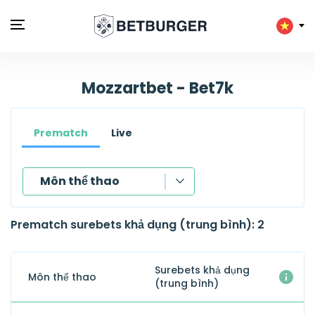
Mozzartbet - Bet7k
Prematch
Live
Môn thể thao
Thời gian
Prematch surebets khả dụng (trung bình): 2
Môn thể thao
Surebets khả dụng
Môn thể thao
(trung bình)