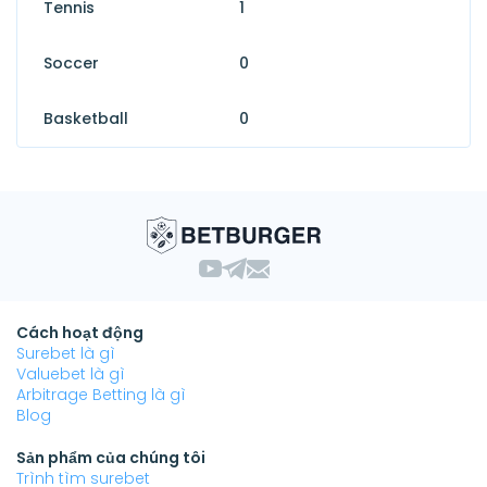
Tennis
1
Soccer
0
Basketball
0
Cách hoạt động
Surebet là gì
Valuebet là gì
Arbitrage Betting là gì
Blog
Sản phẩm của chúng tôi
Trình tìm surebet