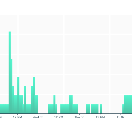
04
12 PM
Wed 05
12 PM
Thu 06
12 PM
Fri 07