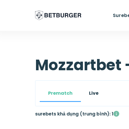
Sureb
Mozzartbet 
Prematch
Live
surebets khả dụng (trung bình): 1