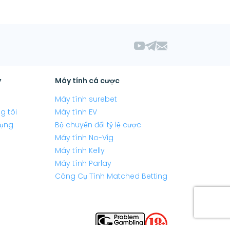
y
Máy tính cá cược
Máy tính surebet
g tôi
Máy tính EV
dụng
Bộ chuyển đổi tỷ lệ cược
Máy tính No-Vig
Máy tính Kelly
Máy tính Parlay
Công Cụ Tính Matched Betting
ngs