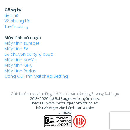
Công ty
Liên hệ
Về chúng tôi
Tuyển dụng
Máy tính cá cược
Máy tính surebet
Máy tính EV
Bộ chuyển đổi tỷ lệ cược
Máy tính No-Vig
Máy tính Kelly
Máy tính Parlay
Công Cụ Tính Matched Betting
Chính sách quyền riêng tư
Điều khoản sử dụng
Privacy Settings
2013-2026 (с) BetBurger Mọi quyền được
bảo lưu
www.betburger.com thuộc sở
hữu và được vận hành bởi Aspira
Limited