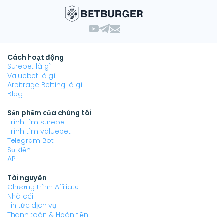
Cách hoạt động
Surebet là gì
Valuebet là gì
Arbitrage Betting là gì
Blog
Sản phẩm của chúng tôi
Trình tìm surebet
Trình tìm valuebet
Telegram Bot
Sự kiện
API
Tài nguyên
Chương trình Affiliate
Nhà cái
Tin tức dịch vụ
Thanh toán & Hoàn tiền