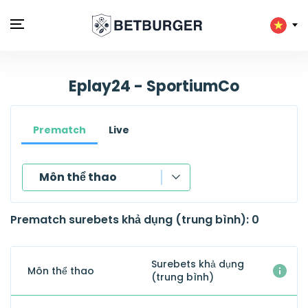
Eplay24 - SportiumCo
Prematch
Live
Môn thể thao
Thời gian
Prematch surebets khả dụng (trung bình): 0
Môn thể thao
Surebets khả dụng
Môn thể thao
(trung bình)