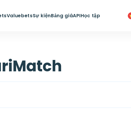
ets
Valuebets
Sự kiện
Bảng giá
API
Học tập
ariMatch