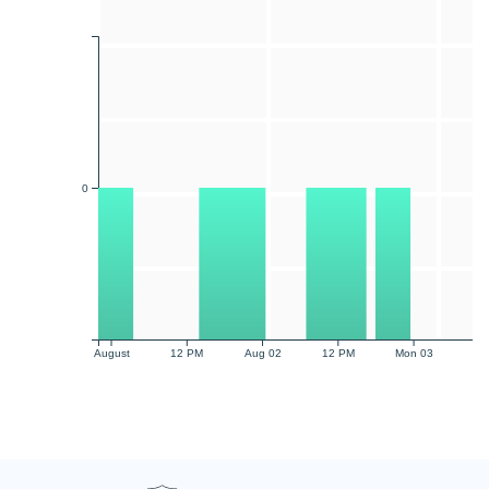
0
August
12 PM
Aug 02
12 PM
Mon 03
12