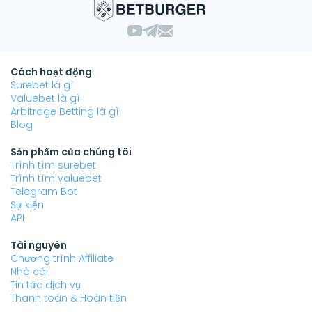
Cách hoạt động
Surebet là gì
Valuebet là gì
Arbitrage Betting là gì
Blog
Sản phẩm của chúng tôi
Trình tìm surebet
Trình tìm valuebet
Telegram Bot
Sự kiện
API
Tài nguyên
Chương trình Affiliate
Nhà cái
Tin tức dịch vụ
Thanh toán & Hoàn tiền