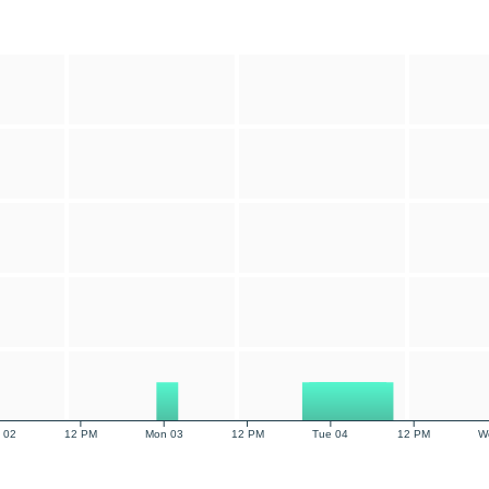
 02
12 PM
Mon 03
12 PM
Tue 04
12 PM
W