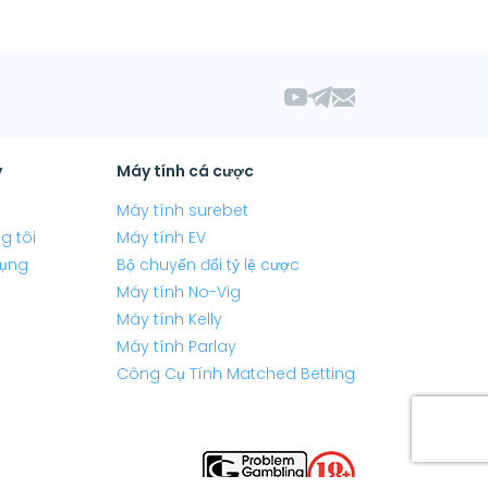
y
Máy tính cá cược
Máy tính surebet
g tôi
Máy tính EV
dụng
Bộ chuyển đổi tỷ lệ cược
Máy tính No-Vig
Máy tính Kelly
Máy tính Parlay
Công Cụ Tính Matched Betting
ngs