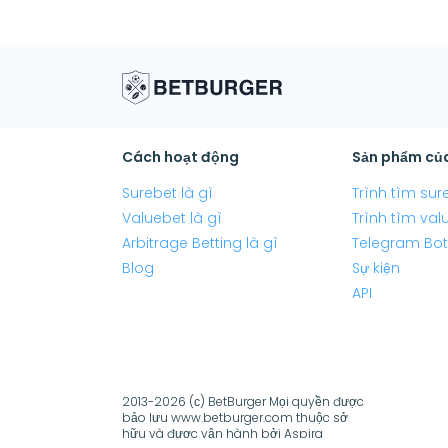
Cách hoạt động
Sản phẩm của
Surebet là gì
Trình tìm sur
Valuebet là gì
Trình tìm val
Arbitrage Betting là gì
Telegram Bot
Blog
Sự kiện
API
2013-2026 (с) BetBurger Mọi quyền được
bảo lưu
www.betburger.com thuộc sở
hữu và được vận hành bởi Aspira