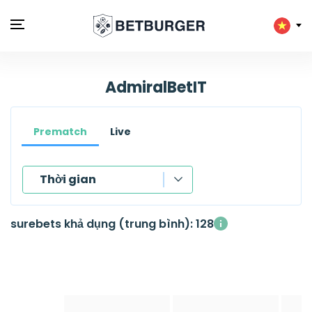
AdmiralBetIT
Prematch
Live
Thời gian
Nhà cái
surebets khả dụng (trung bình): 128
Thời gian
Môn thể thao