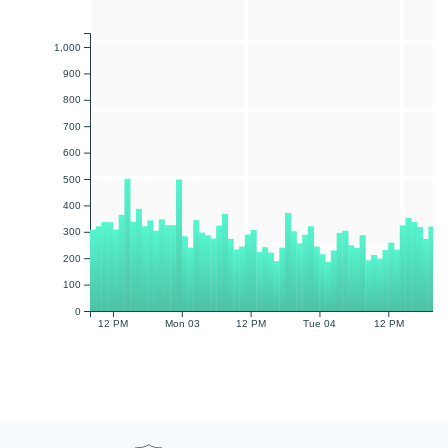
1,000
900
800
700
600
500
400
300
200
100
0
12 PM
Mon 03
12 PM
Tue 04
12 PM
W