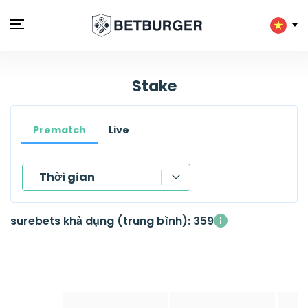
Stake
Prematch
Live
Thời gian
Nhà cái
surebets khả dụng (trung bình): 359
Thời gian
Môn thể thao