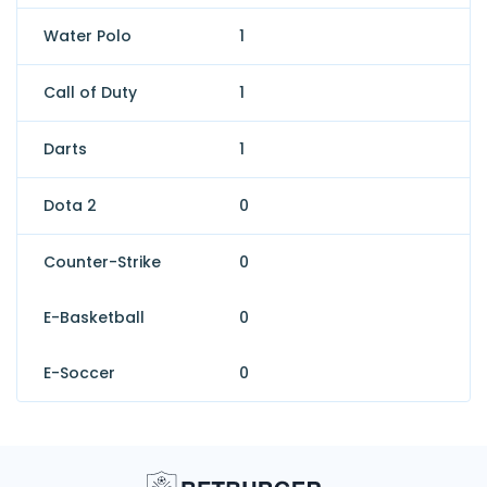
Water Polo
1
Call of Duty
1
Darts
1
Dota 2
0
Counter-Strike
0
E-Basketball
0
E-Soccer
0