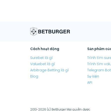
Cách hoạt động
Sản phẩm của
Surebet là gì
Trình tìm sur
Valuebet là gì
Trình tìm val
Arbitrage Betting là gì
Telegram Bot
Blog
Sự kiện
API
2013-2026 (с) BetBurger Mọi quyền được