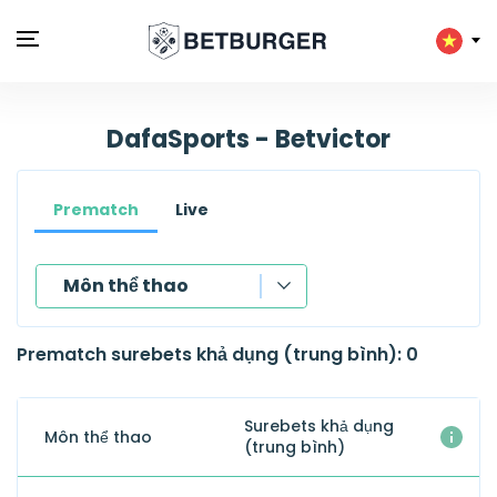
DafaSports - Betvictor
Prematch
Live
Môn thể thao
Thời gian
Prematch surebets khả dụng (trung bình): 0
Môn thể thao
Surebets khả dụng
Môn thể thao
(trung bình)