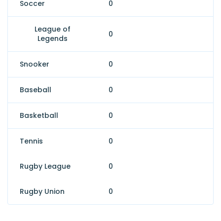
Soccer
0
League of
0
Legends
Snooker
0
Baseball
0
Basketball
0
Tennis
0
Rugby League
0
Rugby Union
0