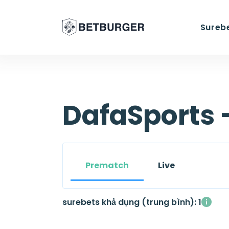
Sureb
DafaSports 
Prematch
Live
surebets khả dụng (trung bình): 1