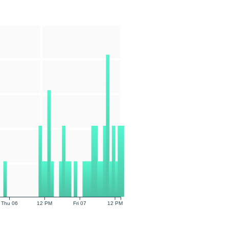
Thu 06
12 PM
Fri 07
12 PM