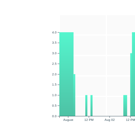
4.0
3.5
3.0
2.5
2.0
1.5
1.0
0.5
0.0
August
12 PM
Aug 02
12 PM