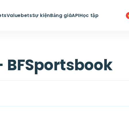
ets
Valuebets
Sự kiện
Bảng giá
API
Học tập
- BFSportsbook