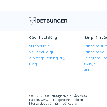
Cách hoạt động
Sản phẩm của
Surebet là gì
Trình tìm sur
Valuebet là gì
Trình tìm val
Arbitrage Betting là gì
Telegram Bot
Blog
Sự kiện
API
2013-2026 (с) BetBurger Mọi quyền được
bảo lưu
www.betburger.com thuộc sở
hữu và được vận hành bởi Aspira