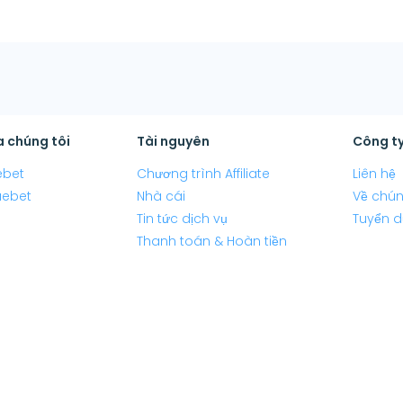
 chúng tôi
Tài nguyên
Công t
ebet
Chương trình Affiliate
Liên hệ
uebet
Nhà cái
Về chún
Tin tức dịch vụ
Tuyển 
Thanh toán & Hoàn tiền
Chính sách quyền riêng tư
Điều khoản sử dụng
Privacy Setti