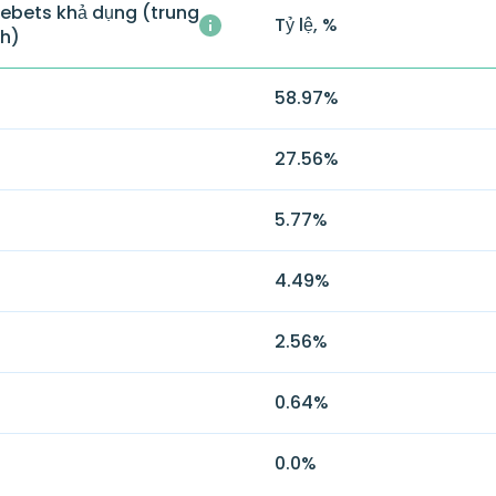
ebets khả dụng (trung
Tỷ lệ, %
h)
58.97
%
27.56
%
5.77
%
4.49
%
2.56
%
0.64
%
0.0
%