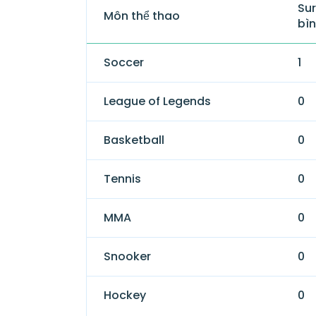
Sur
Môn thể thao
bìn
Soccer
1
League of Legends
0
Basketball
0
Tennis
0
MMA
0
Snooker
0
Hockey
0