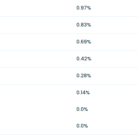
0.97
%
0.83
%
0.69
%
0.42
%
0.28
%
0.14
%
0.0
%
0.0
%