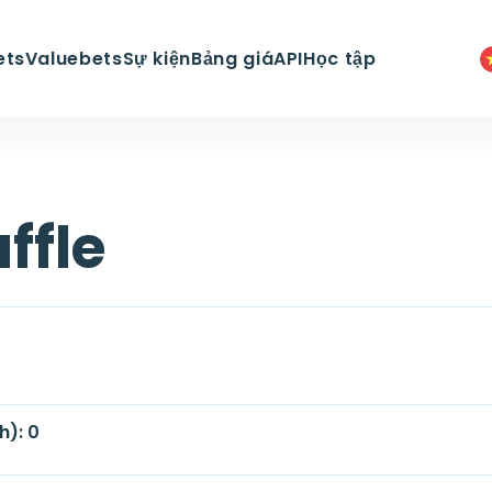
ets
Valuebets
Sự kiện
Bảng giá
API
Học tập
ffle
h): 0