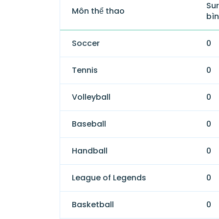
Sur
Môn thể thao
bìn
Soccer
0
Tennis
0
Volleyball
0
Baseball
0
Handball
0
League of Legends
0
Basketball
0