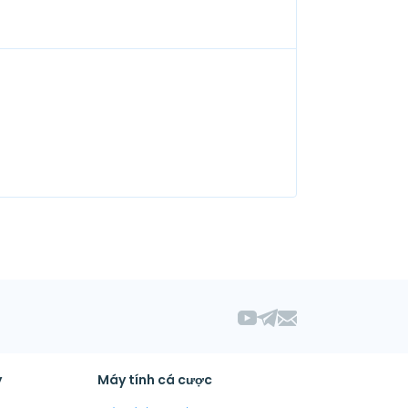
y
Máy tính cá cược