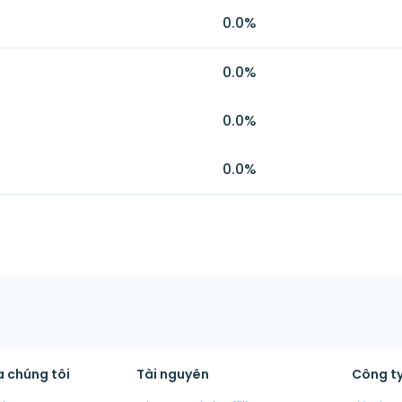
0.0
%
0.0
%
0.0
%
0.0
%
 chúng tôi
Tài nguyên
Công t