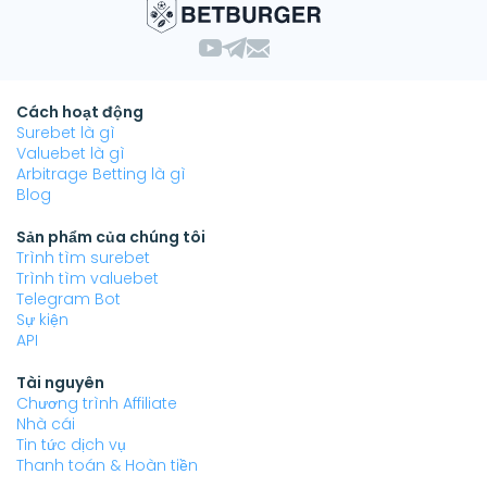
Cách hoạt động
Surebet là gì
Valuebet là gì
Arbitrage Betting là gì
Blog
Sản phẩm của chúng tôi
Trình tìm surebet
Trình tìm valuebet
Telegram Bot
Sự kiện
API
Tài nguyên
Chương trình Affiliate
Nhà cái
Tin tức dịch vụ
Thanh toán & Hoàn tiền