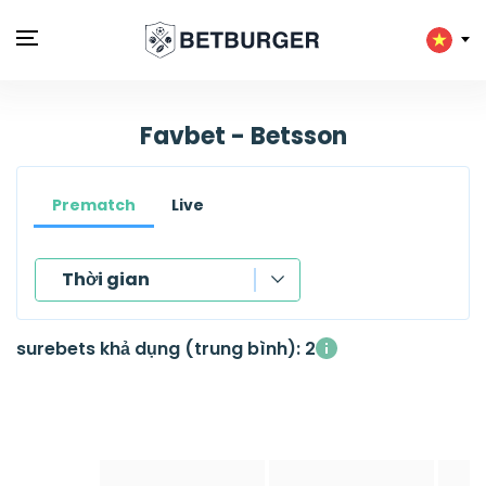
Favbet - Betsson
Prematch
Live
Thời gian
Thời gian
surebets khả dụng (trung bình): 2
Môn thể thao