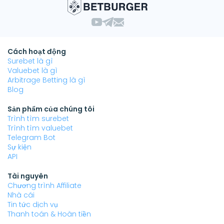
Cách hoạt động
Surebet là gì
Valuebet là gì
Arbitrage Betting là gì
Blog
Sản phẩm của chúng tôi
Trình tìm surebet
Trình tìm valuebet
Telegram Bot
Sự kiện
API
Tài nguyên
Chương trình Affiliate
Nhà cái
Tin tức dịch vụ
Thanh toán & Hoàn tiền