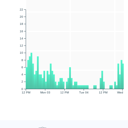
22
20
18
16
14
12
10
8
6
4
2
0
12 PM
Mon 03
12 PM
Tue 04
12 PM
Wed 05