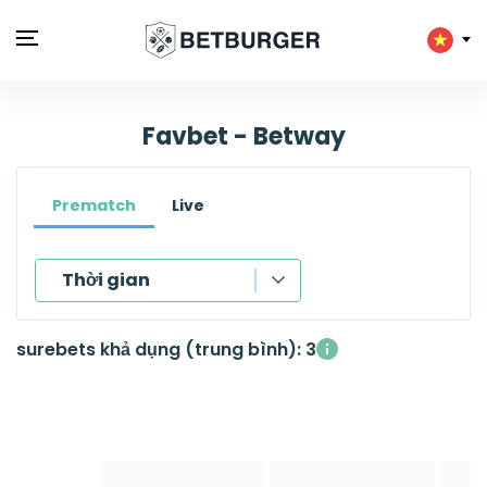
Favbet - Betway
Prematch
Live
Thời gian
Thời gian
surebets khả dụng (trung bình): 3
Môn thể thao