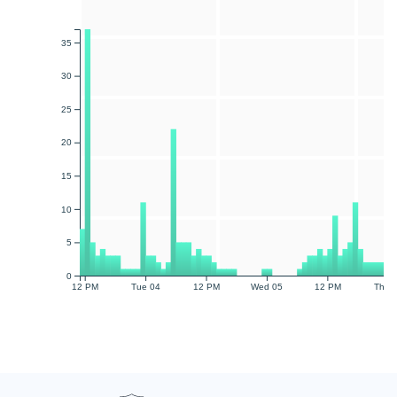
35
30
25
20
15
10
5
0
12 PM
Tue 04
12 PM
Wed 05
12 PM
Thu 