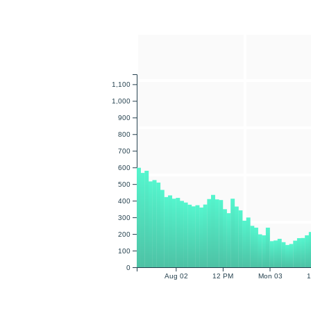
1,100
1,000
900
800
700
600
500
400
300
200
100
0
Aug 02
12 PM
Mon 03
1