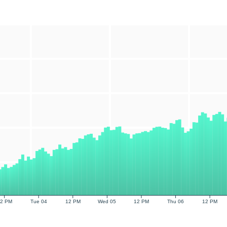
2 PM
Tue 04
12 PM
Wed 05
12 PM
Thu 06
12 PM