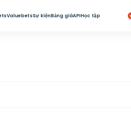
ets
Valuebets
Sự kiện
Bảng giá
API
Học tập