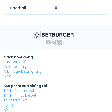
Floorball
0
Cách hoạt động
Surebet là gì
Valuebet là gì
Arbitrage Betting là gì
Blog
Sản phẩm của chúng tôi
Trình tìm surebet
Trình tìm valuebet
Telegram Bot
Sự kiện
API