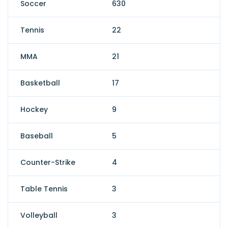
Soccer
630
Tennis
22
MMA
21
Basketball
17
Hockey
9
Baseball
5
Counter-Strike
4
Table Tennis
3
Volleyball
3