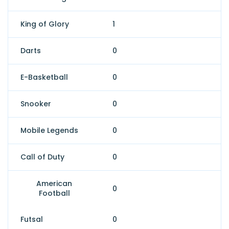
King of Glory
1
Darts
0
E-Basketball
0
Snooker
0
Mobile Legends
0
Call of Duty
0
American
0
Football
Futsal
0