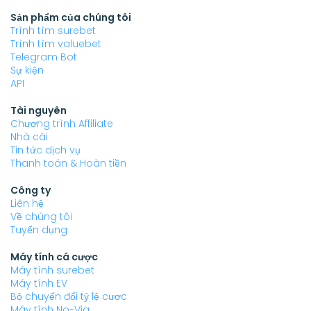
Sản phẩm của chúng tôi
Trình tìm surebet
Trình tìm valuebet
Telegram Bot
Sự kiện
API
Tài nguyên
Chương trình Affiliate
Nhà cái
Tin tức dịch vụ
Thanh toán & Hoàn tiền
Công ty
Liên hệ
Về chúng tôi
Tuyển dụng
Máy tính cá cược
Máy tính surebet
Máy tính EV
Bộ chuyển đổi tỷ lệ cược
Máy tính No-Vig