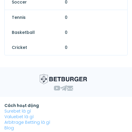
Soccer
0
Tennis
0
Basketball
0
Cricket
0
Cách hoạt động
Surebet là gì
Valuebet là gì
Arbitrage Betting là gì
Blog