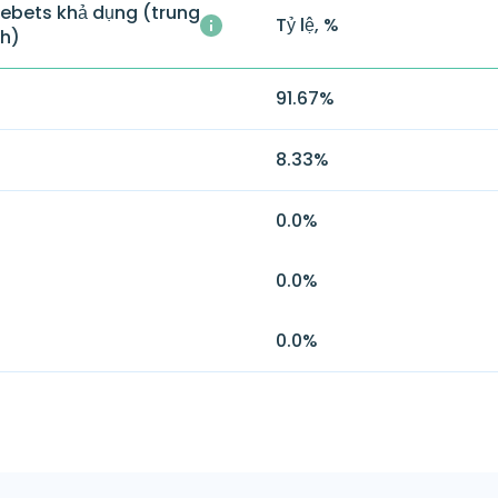
ebets khả dụng (trung
Tỷ lệ, %
h)
91.67
%
8.33
%
0.0
%
0.0
%
0.0
%