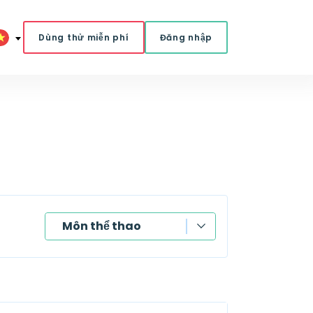
Dùng thử miễn phí
Đăng nhập
Môn thể thao
Thời gian
Môn thể thao