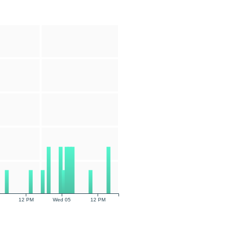
12 PM
Wed 05
12 PM