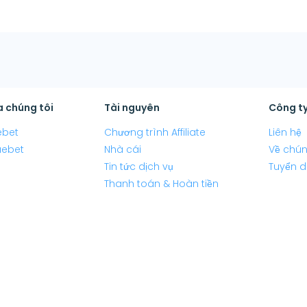
 chúng tôi
Tài nguyên
Công t
ebet
Chương trình Affiliate
Liên hệ
uebet
Nhà cái
Về chún
Tin tức dịch vụ
Tuyển 
Thanh toán & Hoàn tiền
Chính sách quyền riêng tư
Điều khoản sử dụng
Privacy Setti