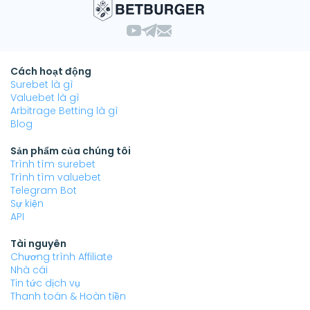
Cách hoạt động
Surebet là gì
Valuebet là gì
Arbitrage Betting là gì
Blog
Sản phẩm của chúng tôi
Trình tìm surebet
Trình tìm valuebet
Telegram Bot
Sự kiện
API
Tài nguyên
Chương trình Affiliate
Nhà cái
Tin tức dịch vụ
Thanh toán & Hoàn tiền